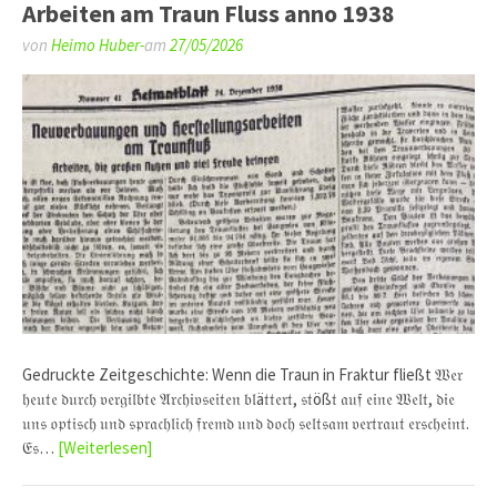
Arbeiten am Traun Fluss anno 1938
von
Heimo Huber-
am
27/05/2026
Gedruckte Zeitgeschichte: Wenn die Traun in Fraktur fließt 𝔚𝔢𝔯
𝔥𝔢𝔲𝔱𝔢 𝔡𝔲𝔯𝔠𝔥 𝔳𝔢𝔯𝔤𝔦𝔩𝔟𝔱𝔢 𝔄𝔯𝔠𝔥𝔦𝔳𝔰𝔢𝔦𝔱𝔢𝔫 𝔟𝔩ä𝔱𝔱𝔢𝔯𝔱, 𝔰𝔱öß𝔱 𝔞𝔲𝔣 𝔢𝔦𝔫𝔢 𝔚𝔢𝔩𝔱, 𝔡𝔦𝔢
𝔲𝔫𝔰 𝔬𝔭𝔱𝔦𝔰𝔠𝔥 𝔲𝔫𝔡 𝔰𝔭𝔯𝔞𝔠𝔥𝔩𝔦𝔠𝔥 𝔣𝔯𝔢𝔪𝔡 𝔲𝔫𝔡 𝔡𝔬𝔠𝔥 𝔰𝔢𝔩𝔱𝔰𝔞𝔪 𝔳𝔢𝔯𝔱𝔯𝔞𝔲𝔱 𝔢𝔯𝔰𝔠𝔥𝔢𝔦𝔫𝔱.
𝔈𝔰…
[Weiterlesen]