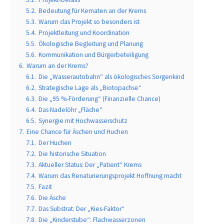
5.2.
Bedeutung für Kematen an der Krems
5.3.
Warum das Projekt so besonders ist
5.4.
Projektleitung und Koordination
5.5.
Ökologische Begleitung und Planung
5.6.
Kommunikation und Bürgerbeteiligung
6.
Warum an der Krems?
6.1.
Die „Wasserautobahn“ als ökologisches Sorgenkind
6.2.
Strategische Lage als „Biotopachse“
6.3.
Die „95 %-Förderung“ (Finanzielle Chance)
6.4.
Das Nadelöhr „Fläche“
6.5.
Synergie mit Hochwasserschutz
7.
Eine Chance für Äschen und Huchen
7.1.
Der Huchen
7.2.
Die historische Situation
7.3.
Aktueller Status: Der „Patient“ Krems
7.4.
Warum das Renaturierungsprojekt Hoffnung macht
7.5.
Fazit
7.6.
Die Äsche
7.7.
Das Substrat: Der „Kies-Faktor“
7.8.
Die „Kinderstube“: Flachwasserzonen