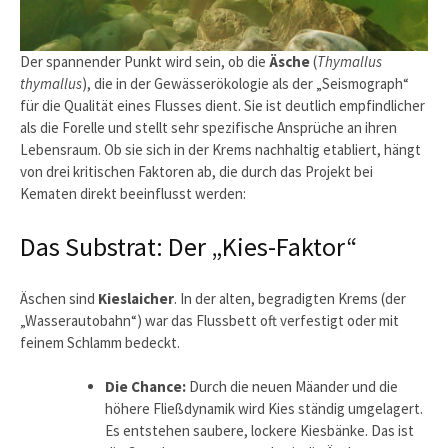
Der spannender Punkt wird sein, ob die
Äsche
(
Thymallus
thymallus
), die in der Gewässerökologie als der „Seismograph“
für die Qualität eines Flusses dient. Sie ist deutlich empfindlicher
als die Forelle und stellt sehr spezifische Ansprüche an ihren
Lebensraum. Ob sie sich in der Krems nachhaltig etabliert, hängt
von drei kritischen Faktoren ab, die durch das Projekt bei
Kematen direkt beeinflusst werden:
Das Substrat: Der „Kies-Faktor“
Äschen sind
Kieslaicher
. In der alten, begradigten Krems (der
„Wasserautobahn“) war das Flussbett oft verfestigt oder mit
feinem Schlamm bedeckt.
Die Chance:
Durch die neuen Mäander und die
höhere Fließdynamik wird Kies ständig umgelagert.
Es entstehen saubere, lockere Kiesbänke. Das ist