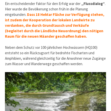
Ein entscheidender Faktor für den Erfolg war der
„Flussdialog“
.
Hier wurde die Bevölkerung schon früh in die Planung
eingebunden.
Dass 18 Hektar Fläche zur Verfügung stehen,
ist zudem der Kooperation der lokalen Landwirte zu
verdanken, die durch Grundtausch und Verkäufe
(begleitet durch die Ländliche Neuordnung) den nötigen
Raum für die neuen Mäander geschaffen haben.
Neben dem Schutz vor 100-jährlichen Hochwässern (HQ100)
entsteht so ein Rückzugsort für bedrohte Fischarten und
Amphibien, während gleichzeitig für die Anwohner neue Zugänge
zum Wasser und Wanderwege geschaffen werden.