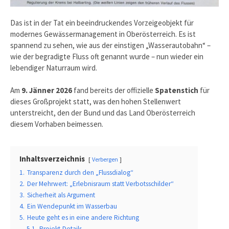
Das ist in der Tat ein beeindruckendes Vorzeigeobjekt für
modernes Gewässermanagement in Oberösterreich. Es ist
spannend zu sehen, wie aus der einstigen „Wasserautobahn“ –
wie der begradigte Fluss oft genannt wurde – nun wieder ein
lebendiger Naturraum wird.
Am
9. Jänner 2026
fand bereits der offizielle
Spatenstich
für
dieses Großprojekt statt, was den hohen Stellenwert
unterstreicht, den der Bund und das Land Oberösterreich
diesem Vorhaben beimessen.
Inhaltsverzeichnis
Verbergen
1.
Transparenz durch den „Flussdialog“
2.
Der Mehrwert: „Erlebnisraum statt Verbotsschilder“
3.
Sicherheit als Argument
4.
Ein Wendepunkt im Wasserbau
5.
Heute geht es in eine andere Richtung
5.1.
Projekt-Details