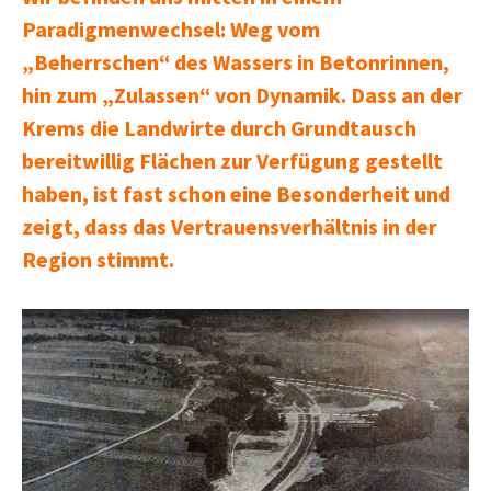
Paradigmenwechsel: Weg vom
„Beherrschen“ des Wassers in Betonrinnen,
hin zum „Zulassen“ von Dynamik. Dass an der
Krems die Landwirte durch Grundtausch
bereitwillig Flächen zur Verfügung gestellt
haben, ist fast schon eine Besonderheit und
zeigt, dass das Vertrauensverhältnis in der
Region stimmt.