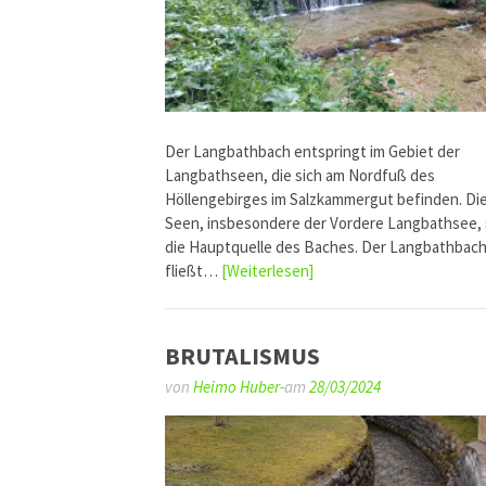
Der Langbathbach entspringt im Gebiet der
Langbathseen, die sich am Nordfuß des
Höllengebirges im Salzkammergut befinden. Di
Seen, insbesondere der Vordere Langbathsee, 
die Hauptquelle des Baches. Der Langbathbac
fließt…
[Weiterlesen]
BRUTALISMUS
von
Heimo Huber-
am
28/03/2024