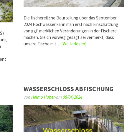
Die fischereiliche Beurteilung über das September
2024 Hochwasser kann man erst nach Einschätzung
von ggf. merklichen Veränderungen in der Fischerei
S)
machen. Gleich vorweg gesagt sei vermerkt, dass
hung
unsere Fische mit…
[Weiterlesen]
n
ient
WASSERSCHLOSS ABFISCHUNG
von
Heimo Huber-
am
08/04/2024