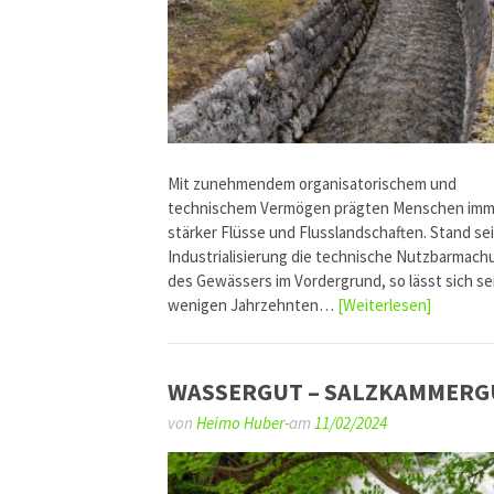
Mit zunehmendem organisatorischem und
technischem Vermögen prägten Menschen imm
stärker Flüsse und Flusslandschaften. Stand sei
Industrialisierung die technische Nutzbarmach
des Gewässers im Vordergrund, so lässt sich se
wenigen Jahrzehnten…
[Weiterlesen]
WASSERGUT – SALZKAMMERG
von
Heimo Huber-
am
11/02/2024