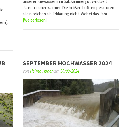
unseren Gewässern im Salzkammergut wird seit
Jahren immer wärmer. Die heißen Lufttemperaturen
ie
allein reichen als Erklärung nicht. Wobei das Jahr…
[Weiterlesen]
ern).
g
ÜR
SEPTEMBER HOCHWASSER 2024
von
Heimo Huber-
am
30/09/2024