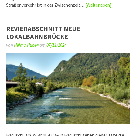
Straßenverkehr ist in der Zwischenzeit…
[Weiterlesen]
REVIERABSCHNITT NEUE
LOKALBAHNBRÜCKE
von
Heimo Huber-
am
07/11/2024
Bad Ischl, am 25. April 2008 – In Bad Ischl gehen dieser Tage die