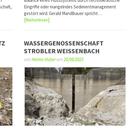
n
Balance eines Flusssystems durch technokratische
chaft,
Eingriffe oder mangelndes Sedimentmanagement
gestört wird. Gerald Mandlbauer spricht…
[Weiterlesen]
TZ
WASSERGENOSSENSCHAFT
STROBLER WEISSENBACH
von
Heimo Huber-
am
20/08/2025