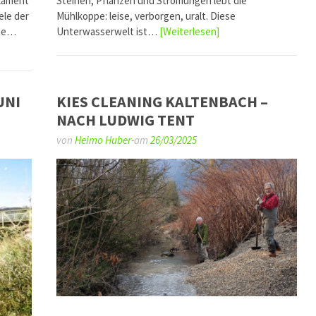
rlament
Steinen, Pflanzen und Strömungen lebt die
ele der
Mühlkoppe: leise, verborgen, uralt. Diese
die…
Unterwasserwelt ist…
[Weiterlesen]
UNI
KIES CLEANING KALTENBACH –
NACH LUDWIG TENT
von
Heimo Huber-
am
26/03/2025