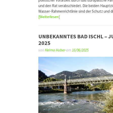
politischer Vorarbeit durch das Europäische Pa
und den Rat verabschiedet. Die beiden Hauptzi
Wasser-Rahmenrichtlinie sind der Schutz und 
[Weiterlesen]
UNBEKANNTES BAD ISCHL – J
2025
von
Heimo Huber-
am
16/06/2025