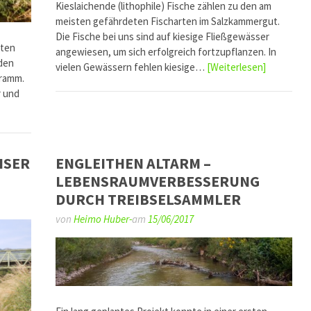
Kieslaichende (lithophile) Fische zählen zu den am
meisten gefährdeten Fischarten im Salzkammergut.
Die Fische bei uns sind auf kiesige Fließgewässer
sten
angewiesen, um sich erfolgreich fortzupflanzen. In
den
vielen Gewässern fehlen kiesige…
[Weiterlesen]
gramm.
r und
ISER
ENGLEITHEN ALTARM –
LEBENSRAUMVERBESSERUNG
DURCH TREIBSELSAMMLER
von
Heimo Huber-
am
15/06/2017