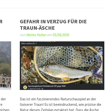
R
GEFAHR IN VERZUG FÜR DIE
TRAUN-ÄSCHE
von
Heimo Huber-
am
05/04/2026
 der
Das ist ein faszinierendes Naturschauspiel an der
re
Goiserer Traun! Es ist beeindruckend, wie präzise die
eichen
Natur diesen Zeitplan getaktet hat. Dass die Äsche