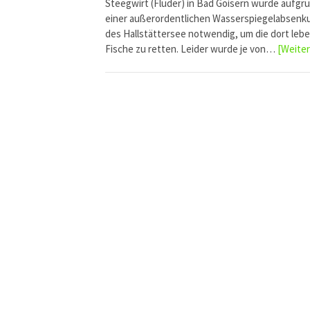
Steegwirt (Fluder) in Bad Goisern wurde aufgr
einer außerordentlichen Wasserspiegelabsenk
des Hallstättersee notwendig, um die dort leb
Fische zu retten. Leider wurde je von…
[Weiter