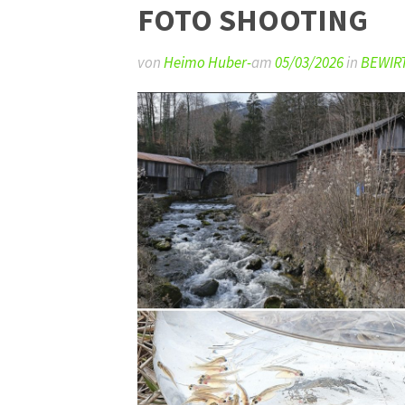
FOTO SHOOTING
von
Heimo Huber-
am
05/03/2026
in
BEWIR