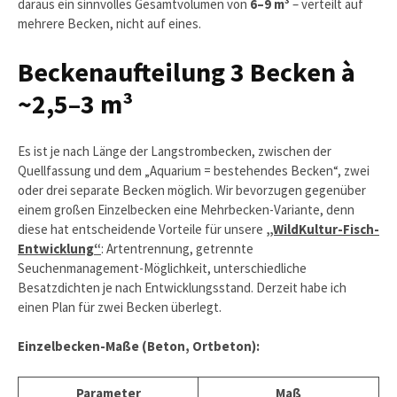
daraus ein sinnvolles Gesamtvolumen von
6–9 m³
– verteilt auf
mehrere Becken, nicht auf eines.
Beckenaufteilung 3 Becken à
~2,5–3 m³
Es ist je nach Länge der Langstrombecken, zwischen der
Quellfassung und dem „Aquarium = bestehendes Becken“, zwei
oder drei separate Becken möglich. Wir bevorzugen gegenüber
einem großen Einzelbecken eine Mehrbecken-Variante, denn
diese hat entscheidende Vorteile für unsere
„WildKultur-Fisch-
Entwicklung“
: Artentrennung, getrennte
Seuchenmanagement-Möglichkeit, unterschiedliche
Besatzdichten je nach Entwicklungsstand. Derzeit habe ich
einen Plan für zwei Becken überlegt.
Einzelbecken-Maße (Beton, Ortbeton):
Parameter
Maß