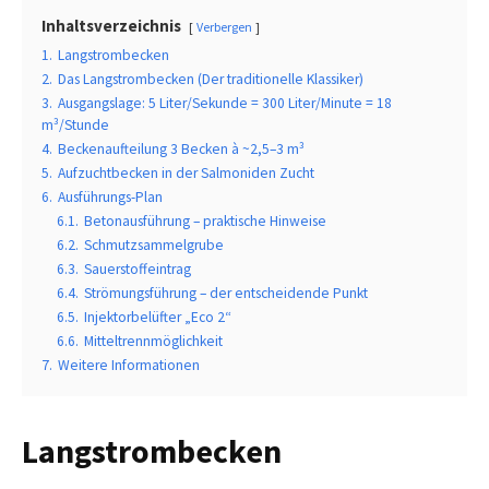
Inhaltsverzeichnis
Verbergen
1.
Langstrombecken
2.
Das Langstrombecken (Der traditionelle Klassiker)
3.
Ausgangslage: 5 Liter/Sekunde = 300 Liter/Minute = 18
m³/Stunde
4.
Beckenaufteilung 3 Becken à ~2,5–3 m³
5.
Aufzuchtbecken in der Salmoniden Zucht
6.
Ausführungs-Plan
6.1.
Betonausführung – praktische Hinweise
6.2.
Schmutzsammelgrube
6.3.
Sauerstoffeintrag
6.4.
Strömungsführung – der entscheidende Punkt
6.5.
Injektorbelüfter „Eco 2“
6.6.
Mitteltrennmöglichkeit
7.
Weitere Informationen
Langstrombecken