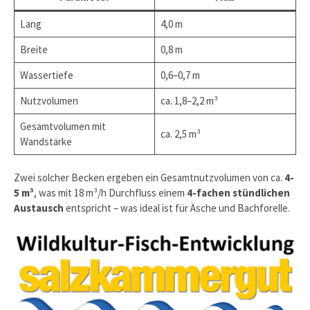
Lang
4,0 m
Breite
0,8 m
Wassertiefe
0,6–0,7 m
Nutzvolumen
ca. 1,8–2,2 m³
Gesamtvolumen mit
ca. 2,5 m³
Wandstärke
Zwei solcher Becken ergeben ein Gesamtnutzvolumen von ca.
4-
5 m³
, was mit 18 m³/h Durchfluss einem
4-fachen stündlichen
Austausch
entspricht – was ideal ist für Äsche und Bachforelle.