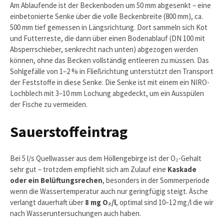
Am Ablaufende ist der Beckenboden um 50 mm abgesenkt – eine
einbetonierte Senke über die volle Beckenbreite (800 mm), ca.
500 mm tief gemessen in Längsrichtung. Dort sammeln sich Kot
und Futterreste, die dann über einen Bodenablauf (DN 100 mit
Absperrschieber, senkrecht nach unten) abgezogen werden
können, ohne das Becken vollständig entleeren zu müssen. Das
Sohlgefälle von 1–2 % in Fließrichtung unterstützt den Transport
der Feststoffe in diese Senke. Die Senke ist mit einem ein NIRO-
Lochblech mit 3–10 mm Lochung abgedeckt, um ein Ausspülen
der Fische zu vermeiden.
Sauerstoffeintrag
Bei 5 l/s Quellwasser aus dem Höllengebirge ist der O₂-Gehalt
sehr gut – trotzdem empfiehlt sich am Zulauf eine
Kaskade
oder ein Belüftungsrechen
, besonders in der Sommerperiode
wenn die Wassertemperatur auch nur geringfügig steigt. Äsche
verlangt dauerhaft über
8 mg O₂/l
, optimal sind 10–12 mg/l die wir
nach Wasseruntersuchungen auch haben.