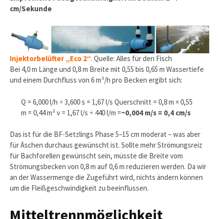
cm/Sekunde
Injektorbelüfter „Eco 2“
. Quelle: Alles für den Fisch
Bei 4,0 m Länge und 0,8 m Breite mit 0,55 bis 0,65 m Wassertiefe
und einem Durchfluss von 6 m³/h pro Becken ergibt sich:
Q = 6,000 l/h ÷ 3,600 s = 1,67 l/s Querschnitt = 0,8 m × 0,55
m = 0,44 m² v = 1,67 l/s ÷ 440 l/m =
~0,004 m/s = 0,4 cm/s
Das ist für die BF-Setzlings Phase 5–15 cm moderat – was aber
für Äschen durchaus gewünscht ist. Sollte mehr Strömungsreiz
für Bachforellen gewünscht sein, müsste die Breite vom
Strömungsbecken von 0,8 m auf 0,6 m reduzieren werden. Da wir
an der Wassermenge die Zugeführt wird, nichts ändern können
um die Fleißgeschwindigkeit zu beeinflussen.
Mitteltrennmöglichkeit