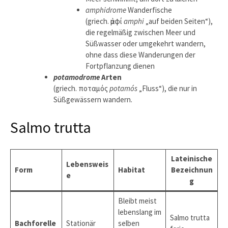
amphidrome
Wanderfische
(griech. ἀμφί
amphi
„auf beiden Seiten“),
die regelmäßig zwischen Meer und
Süßwasser oder umgekehrt wandern,
ohne dass diese Wanderungen der
Fortpflanzung dienen
potamodrome
Arten
(griech. ποταμός
potamós
„Fluss“), die nur in
Süßgewässern wandern.
Salmo trutta
Lateinische
Lebensweis
Form
Habitat
Bezeichnun
e
g
Bleibt meist
lebenslang im
Salmo trutta
Bachforelle
Stationär
selben