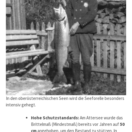
In den oberösterreichischen Seen wird die Seeforelle besonders
intensiv gehegt.
Hohe Schutzstandards:
Am Attersee wurde das
Brittelmaß (Mindestmaß) bereits vor Jahren auf
50
cm
angehoben, um den Bestand zu stützen. In