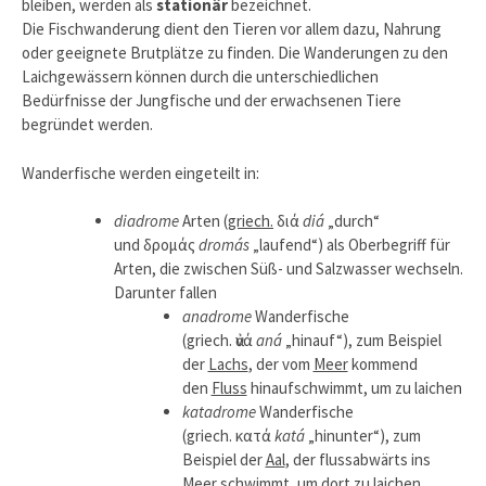
bleiben, werden als
stationär
bezeichnet.
Die Fischwanderung dient den Tieren vor allem dazu, Nahrung
oder geeignete Brutplätze zu finden. Die Wanderungen zu den
Laichgewässern können durch die unterschiedlichen
Bedürfnisse der Jungfische und der erwachsenen Tiere
begründet werden.
Wanderfische werden eingeteilt in:
diadrome
Arten (
griech.
διά
diá
„durch“
und δρομάς
dromás
„laufend“) als Oberbegriff für
Arten, die zwischen Süß- und Salzwasser wechseln.
Darunter fallen
anadrome
Wanderfische
(griech. ἀνά
aná
„hinauf“), zum Beispiel
der
Lachs
, der vom
Meer
kommend
den
Fluss
hinaufschwimmt, um zu laichen
katadrome
Wanderfische
(griech. κατά
katá
„hinunter“), zum
Beispiel der
Aal
, der flussabwärts ins
Meer schwimmt, um dort zu laichen