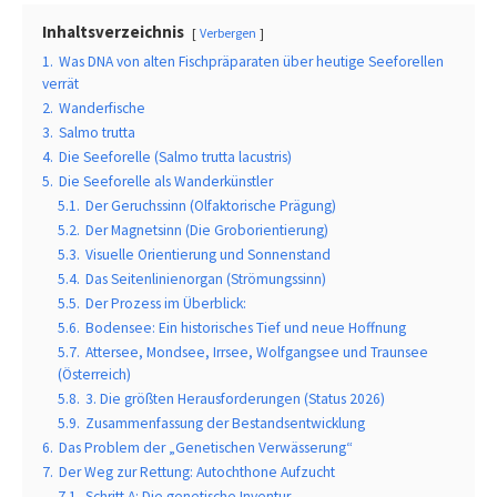
Inhaltsverzeichnis
Verbergen
1.
Was DNA von alten Fischpräparaten über heutige Seeforellen
verrät
2.
Wanderfische
3.
Salmo trutta
4.
Die Seeforelle (Salmo trutta lacustris)
5.
Die Seeforelle als Wanderkünstler
5.1.
Der Geruchssinn (Olfaktorische Prägung)
5.2.
Der Magnetsinn (Die Groborientierung)
5.3.
Visuelle Orientierung und Sonnenstand
5.4.
Das Seitenlinienorgan (Strömungssinn)
5.5.
Der Prozess im Überblick:
5.6.
Bodensee: Ein historisches Tief und neue Hoffnung
5.7.
Attersee, Mondsee, Irrsee, Wolfgangsee und Traunsee
(Österreich)
5.8.
3. Die größten Herausforderungen (Status 2026)
5.9.
Zusammenfassung der Bestandsentwicklung
6.
Das Problem der „Genetischen Verwässerung“
7.
Der Weg zur Rettung: Autochthone Aufzucht
7.1.
Schritt A: Die genetische Inventur