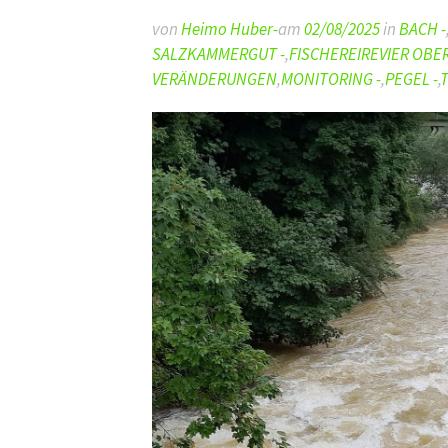
von
Heimo Huber-
am
02/08/2025
in
BACH -
SALZKAMMERGUT -
,
FISCHEREIREVIER OBE
VERÄNDERUNGEN
,
MONITORING -
,
PEGEL -
,