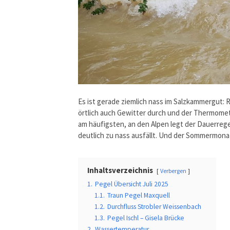
Es ist gerade ziemlich nass im Salzkammergut:
örtlich auch Gewitter durch und der Thermomete
am häufigsten, an den Alpen legt der Dauerrege
deutlich zu nass ausfällt. Und der Sommermonat
Inhaltsverzeichnis
Verbergen
1.
Pegel Übersicht Juli 2025
1.1.
Traun Pegel Maxquell
1.2.
Durchfluss Strobler Weissenbach
1.3.
Pegel Ischl – Gisela Brücke
2.
Wassertemperatur