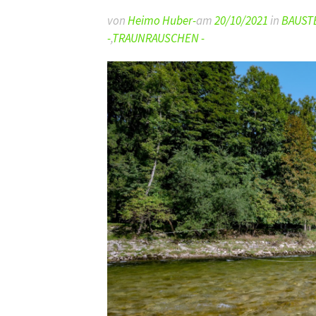
von
Heimo Huber-
am
20/10/2021
in
BAUSTE
-
,
TRAUNRAUSCHEN -