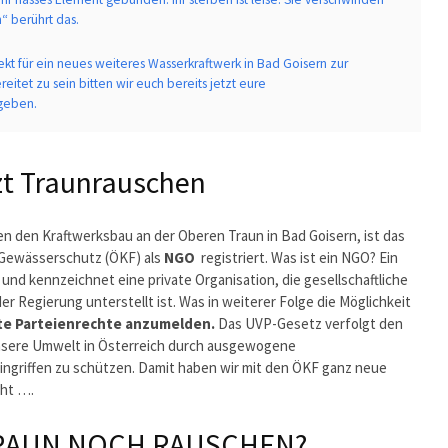
“ berührt das.
kt für ein neues weiteres Wasserkraftwerk in Bad Goisern zur
itet zu sein bitten wir euch bereits jetzt eure
geben.
zt Traunrauschen
en den Kraftwerksbau an der Oberen Traun in Bad Goisern, ist das
 Gewässerschutz (ÖKF) als
NGO
registriert. Was ist ein NGO? Ein
nd kennzeichnet eine private Organisation, die gesellschaftliche
er Regierung unterstellt ist. Was in weiterer Folge die Möglichkeit
e Parteienrechte anzumelden.
Das UVP-Gesetz verfolgt den
sere Umwelt in Österreich durch ausgewogene
ingriffen zu schützen. Damit haben wir mit den ÖKF ganz neue
eht ….
TRAUN NOCH RAUSCHEN?