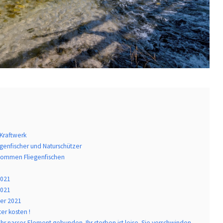
Kraftwerk
genfischer und Naturschützer
e kommen Fliegenfischen
2021
2021
ber 2021
ter kosten !
ihr nasses Element gebunden. Ihr sterben ist leise. Sie verschwinden