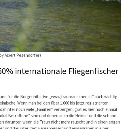
 by Albert Pesendorfer)
0% internationale Fliegenfischer
 und für die Bürgerinitiative „www,traunrauschen.at“ auch wichtig.
eimische. Wenn man bei den über 1.000 bis jetzt registrierten
ahinter noch viele „Familien“ verbergen, gibt es hier noch einmal
 „lokal Betroffene“ sind und denen auch die Heimat und die schöne
iden darunter, wenn die Traun nicht mehr rauscht und in einen engen
t und darunter, tief ausgebaggert und eingegraben in einer