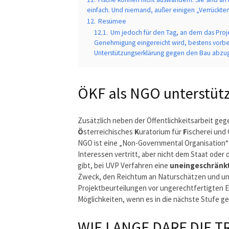
einfach. Und niemand, außer einigen „Verrückten
12.
Resümee
12.1.
Um jedoch für den Tag, an dem das Proje
Genehmigung eingereicht wird, bestens vorbere
Unterstützungserklärung gegen den Bau abzu
ÖKF als NGO unterstüt
Zusätzlich neben der Öffentlichkeitsarbeit geg
Ö
sterreichisches
K
uratorium für
F
ischerei und
NGO ist eine „Non-Governmental Organisation“ u
Interessen vertritt, aber nicht dem Staat oder d
gibt, bei UVP Verfahren eine
uneingeschränkt
Zweck, den Reichtum an Naturschätzen und un
Projektbeurteilungen vor ungerechtfertigten E
Möglichkeiten, wenn es in die nächste Stufe g
WIE LANGE DARF DIE 