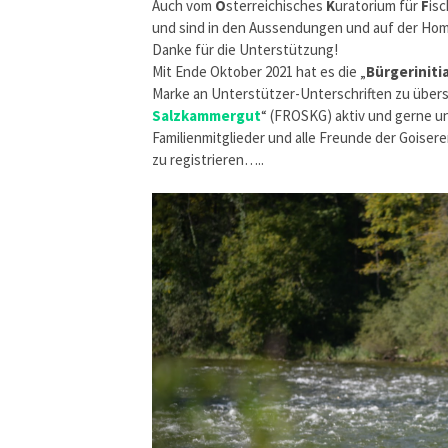
Auch vom
Ö
sterreichisches
K
uratorium für
F
is
und sind in den Aussendungen und auf der Home
Danke für die Unterstützung!
Mit Ende Oktober 2021 hat es die „
Bürgeriniti
Marke an Unterstützer-Unterschriften zu übersch
Salzkammergut
“ (FROSKG) aktiv und gerne unt
Familienmitglieder und alle Freunde der Goise
zu registrieren…..