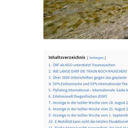
Inhaltsverzeichnis
Verbergen
1.
ÖKF als NGO unterstützt Traunrauschen
2.
WIE LANGE DARF DIE TRAUN NOCH RAUSCHEN?
3.
Über 2000 Unterschriften gegen das geplante 
4.
50% Einheimische und 50% internationale Flie
5.
Flyfishing International – Internationale Gäst
6.
Erlebniswelt Fliegenfischen (EWF)
7.
Anzeige in der Ischler Woche vom 18. August 
8.
Anzeige in der Ischler Woche vom 25. August 
9.
Anzeige in der Ischler Woche vom 1. Septem
10.
E-Mobilität kann nicht die letzten Flusskilome
11.
Fische können nicht auswandern. Sie sind an 