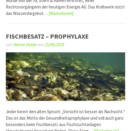
wurde von der Fa. Stern & Hafferl errichtet, einer
Rechtsvorgängerin der heutigen Energie AG. Das Kraftwerk nützt
das Wasserdargebot…
[Weiterlesen]
FISCHBESATZ – PROPHYLAXE
von
Heimo Huber-
am
15/06/2019
Jeder kennt den alten Spruch: „Vorsicht ist besser als Nachsicht.“
Das ist das Motto der Gesundheitsprophylaxe und soll auch ganz
besonders beim Fischbesatz aus Fischzuchtanlagen
(Aquakulturen) Anwedung finden. Diese Form…
[Weiterlesen]