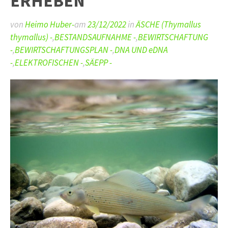
ERHEBEN
von
Heimo Huber-
am
23/12/2022
in
ÄSCHE (Thymallus
thymallus) -
,
BESTANDSAUFNAHME -
,
BEWIRTSCHAFTUNG
-
,
BEWIRTSCHAFTUNGSPLAN -
,
DNA UND eDNA
-
,
ELEKTROFISCHEN -
,
SÄEPP -