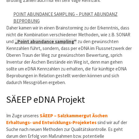
Brütling Zahlen auch nur ein sehr vage Kennzahl.
POINT ABUNDANCE SAMPLING – PUNKT ABUNDANZ
BEPROBUNG
Daher kamen wir in einen Brainstorming zu der Erkenntnis, dass
nicht die Kombination verschiedener Methoden, wie z.B. SONAR
und
„
Point abundance sampling
“
zu den gewünschten
Kennzahlen führt, sondern, dass per eDNA im Flussnetzwerk der
Oberen Traun der Weg zur gewünschten Bewertung, sprich
Inventur der Äschen Bestände ein Weg ist, denn man gehen
sollte um eDNA Kennzahlen zu erhalten, die für künftige eDNA
Beprobungen in Relation gestellt werden können und sich
dadurch Messgrößen ergeben.
SÄEEP eDNA Projekt
Im Zuge unseres
SÄEEP – Salzkammergut Äschen
Erhaltungs- und Entwicklungs-Projeketes
sind wir auf der
Suche nach neuen Methoden zur Qualitätskontrolle. Es geht
darum den Erfolg von Maßnahmen bzw. potentielle