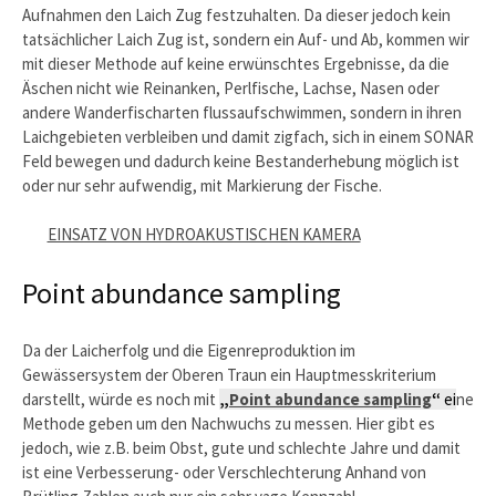
Aufnahmen den Laich Zug festzuhalten. Da dieser jedoch kein
tatsächlicher Laich Zug ist, sondern ein Auf- und Ab, kommen wir
mit dieser Methode auf keine erwünschtes Ergebnisse, da die
Äschen nicht wie Reinanken, Perlfische, Lachse, Nasen oder
andere Wanderfischarten flussaufschwimmen, sondern in ihren
Laichgebieten verbleiben und damit zigfach, sich in einem SONAR
Feld bewegen und dadurch keine Bestanderhebung möglich ist
oder nur sehr aufwendig, mit Markierung der Fische.
EINSATZ VON HYDROAKUSTISCHEN KAMERA
Point abundance sampling
Da der Laicherfolg und die Eigenreproduktion im
Gewässersystem der Oberen Traun ein Hauptmesskriterium
darstellt, würde es noch mit
„
Point abundance sampling
“
ei
ne
Methode geben um den Nachwuchs zu messen. Hier gibt es
jedoch, wie z.B. beim Obst, gute und schlechte Jahre und damit
ist eine Verbesserung- oder Verschlechterung Anhand von