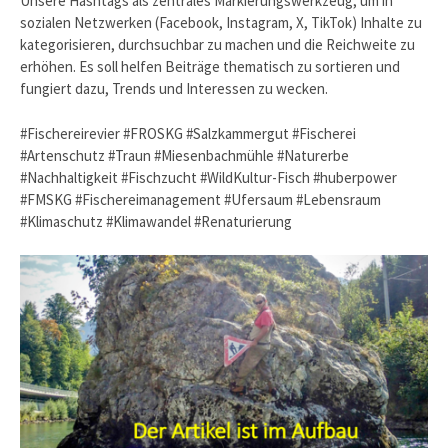
Unsere Hashtags als zentrales Markierungswerkzeug, um in
sozialen Netzwerken (Facebook, Instagram, X, TikTok) Inhalte zu
kategorisieren, durchsuchbar zu machen und die Reichweite zu
erhöhen. Es soll helfen Beiträge thematisch zu sortieren und
fungiert dazu, Trends und Interessen zu wecken.
#Fischereirevier #FROSKG #Salzkammergut #Fischerei
#Artenschutz #Traun #Miesenbachmühle #Naturerbe
#Nachhaltigkeit #Fischzucht #WildKultur-Fisch #huberpower
#FMSKG #Fischereimanagement #Ufersaum #Lebensraum
#Klimaschutz #Klimawandel #Renaturierung