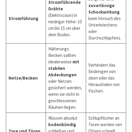
Stromführende
zuverlässige
Drähte
Schockwirkung
(Elektrozaun) in
Stromführung
beim Versuch des
niedriger Höhe: 10
Unterkriechens
cm bis 15 cm über
oder
dem Boden.
Durchschlüpfens.
Hälterungs
Becken sollten
idealerweise
mit
Verhindert das
stabilen
Eindringen von
Abdeckungen
Netze/Becken
oben oder das
oder Netzen
Herausholen von
gesichert werden,
Fischen.
wenn sie nicht in
geschlossenen
Räumen liegen.
Müssen absolut
Schlupflöcher an
bodenbündig
Toren werden von
Tore und Türen
schließen und
Ottern schnell