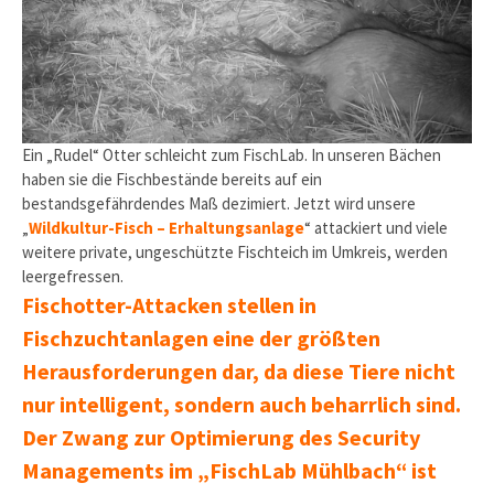
Ein „Rudel“ Otter schleicht zum FischLab. In unseren Bächen
haben sie die Fischbestände bereits auf ein
bestandsgefährdendes Maß dezimiert. Jetzt wird unsere
„
Wildkultur-Fisch – Erhaltungsanlage
“ attackiert und viele
weitere private, ungeschützte Fischteich im Umkreis, werden
leergefressen.
Fischotter-Attacken stellen in
Fischzuchtanlagen eine der größten
Herausforderungen dar, da diese Tiere nicht
nur intelligent, sondern auch beharrlich sind.
Der Zwang zur Optimierung des Security
Managements im „FischLab Mühlbach“ ist