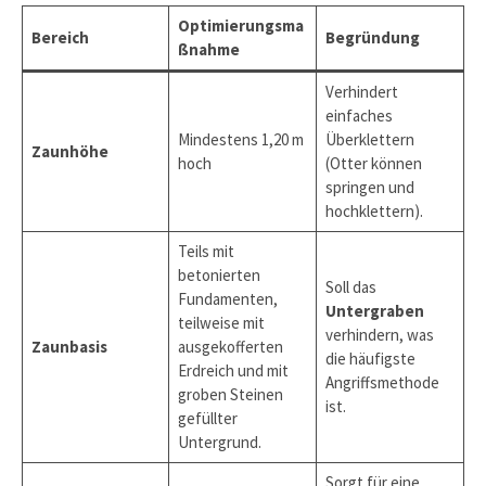
Optimierungsma
Bereich
Begründung
ßnahme
Verhindert
einfaches
Mindestens 1,20 m
Überklettern
Zaunhöhe
hoch
(Otter können
springen und
hochklettern).
Teils mit
betonierten
Soll das
Fundamenten,
Untergraben
teilweise mit
verhindern, was
Zaunbasis
ausgekofferten
die häufigste
Erdreich und mit
Angriffsmethode
groben Steinen
ist.
gefüllter
Untergrund.
Sorgt für eine