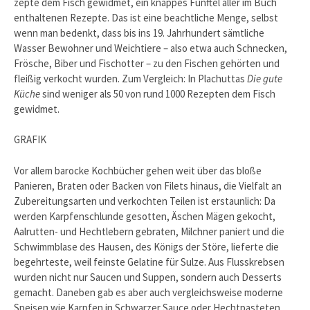
zepte dem Fisch gewidmet, ein knappes Fünftel aller im Buch
enthaltenen Rezepte. Das ist eine beachtliche Menge, selbst
wenn man bedenkt, dass bis ins 19. Jahrhundert sämtliche
Wasser Bewohner und Weichtiere – also etwa auch Schnecken,
Frösche, Biber und Fischotter – zu den Fischen gehörten und
fleißig verkocht wurden. Zum Vergleich: In Plachuttas
Die gute
Küche
sind we­niger als 50 von rund 1000 Rezepten dem Fisch
gewidmet.
GRAFIK
Vor allem barocke Kochbücher gehen weit über das bloße
Panieren, Braten oder Backen von Filets hinaus, die Vielfalt an
Zubereitungsarten und verkochten Teilen ist erstaunlich: Da
werden Karpfenschlunde gesotten, Äschen Mägen gekocht,
Aalrutten- und Hechtlebern gebraten, Milchner paniert und die
Schwimmblase des Hausen, des Königs der Störe, lieferte die
begehrteste, weil feinste Gelatine für Sulze. Aus Flusskrebsen
wurden nicht nur Saucen und Suppen, sondern auch Desserts
gemacht. Daneben gab es aber auch vergleichsweise moderne
Speisen wie Karpfen in Schwarzer Sauce oder Hechtpasteten.