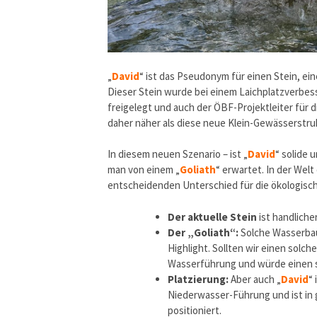
„
David
“ ist das Pseudonym für einen Stein, ein
Dieser Stein wurde bei einem Laichplatzverbe
freigelegt und auch der ÖBF-Projektleiter für 
daher näher als diese neue Klein-Gewässerstr
In diesem neuen Szenario – ist „
David
“ solide 
man von einem „
Goliath
“ erwartet. In der Wel
entscheidenden Unterschied für die ökologisc
Der aktuelle Stein
ist handliche
Der „Goliath“:
Solche Wasserbau
Highlight. Sollten wir einen solc
Wasserführung und würde einen s
Platzierung:
Aber auch „
David
“
Niederwasser-Führung und ist in 
positioniert.