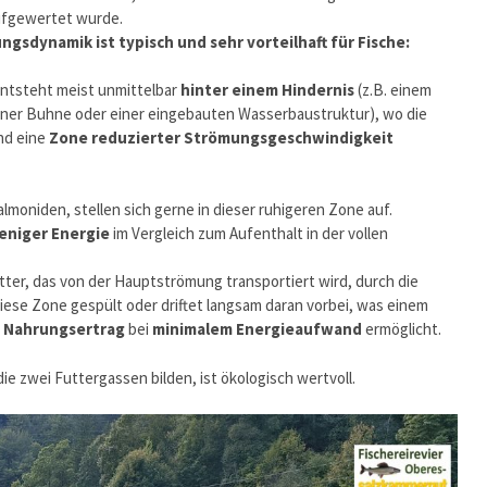
ufgewertet wurde.
sdynamik ist typisch und sehr vorteilhaft für Fische:
ntsteht meist unmittelbar
hinter einem Hindernis
(z.B. einem
iner Buhne oder einer eingebauten Wasserbaustruktur), wo die
nd eine
Zone reduzierter Strömungsgeschwindigkeit
lmoniden, stellen sich gerne in dieser ruhigeren Zone auf.
eniger Energie
im Vergleich zum Aufenthalt in der vollen
utter, das von der Hauptströmung transportiert wird, durch die
diese Zone gespült oder driftet langsam daran vorbei, was einem
 Nahrungsertrag
bei
minimalem Energieaufwand
ermöglicht.
ie zwei Futtergassen bilden, ist ökologisch wertvoll.