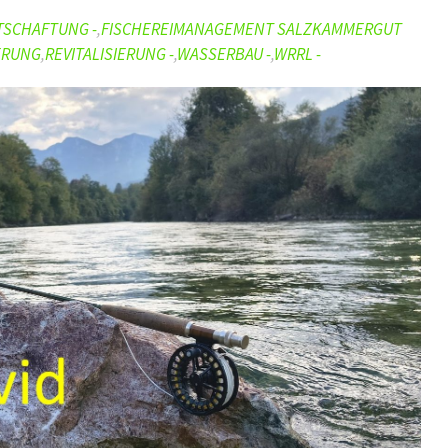
TSCHAFTUNG -
,
FISCHEREIMANAGEMENT SALZKAMMERGUT
ERUNG
,
REVITALISIERUNG -
,
WASSERBAU -
,
WRRL -