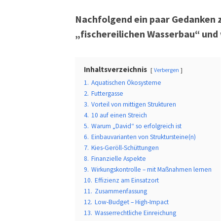
Nachfolgend ein paar Gedanken 
„fischereilichen Wasserbau“ und 
Inhaltsverzeichnis
Verbergen
1.
Aquatischen Ökosysteme
2.
Futtergasse
3.
Vorteil von mittigen Strukturen
4.
10 auf einen Streich
5.
Warum „David“ so erfolgreich ist
6.
Einbauvarianten von Struktursteine(n)
7.
Kies-Geröll-Schüttungen
8.
Finanzielle Aspekte
9.
Wirkungskontrolle – mit Maßnahmen lernen
10.
Effizienz am Einsatzort
11.
Zusammenfassung
12.
Low-Budget – High-Impact
13.
Wasserrechtliche Einreichung