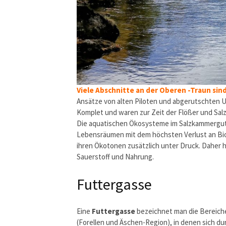
Viele Abschnitte an der Oberen -Traun sin
Ansätze von alten Piloten und abgerutschten U
Komplet und waren zur Zeit der Flößer und Sal
Die aquatischen Ökosysteme im Salzkammergut 
Lebensräumen mit dem höchsten Verlust an Biod
ihren Ökotonen zusätzlich unter Druck. Daher h
Sauerstoff und Nahrung.
Futtergasse
Eine
Futtergasse
bezeichnet man die Bereich
(Forellen und Äschen-Region), in denen sich d