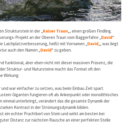
en Strukturstein in der „
Kaiser Traun
„, einen großen Findling.
sserungs-Projekt an der Oberen Traun vom Baggerfahre „
David
“
die Laichplatzverbesserung, heißt mit Vornamen „
David
„, was liegt
uktur auch den Namen „
David
“ zu geben.
und funktional, aber eben nicht mit dieser massiven Präsenz, die
t der Struktur- und Natursteine macht das Format oft den
he Wirkung:
r und war einfacher zu setzen, was beim Einbau Zeit spart.
stein-Giganten fungieren oft als Ankerpunkt oder monolithisches
hen einmal unterbringt, verändert das die gesamte Dynamik der
tarken Kontrast in der Strömungsdynamik bilden.
 ist ein echter Prachtkerl von Stein und wirkt am besten bei
guter Distanz zur nächsten Rausche an einer perfekten Stelle