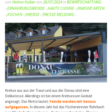
von
Heimo Huber-
am
26/07/2024
in
BEWIRTSCHAFTUNG
-
,
ERNÄHRUNGSWENDE -
,
HAUTE CUISINE -
,
INVASIVE ARTEN
-
,
KOCHEN -
,
KREBSE -
,
PRESSE MELDUNG -
Krebse aus aus der Traun und aus der Donau sind eine
Delikatesse. Allerdings ist bei einem Krebsessen Geduld
angesagt. Das Motto lautet:
Feinde werden mit Genuss
aufgegessen.
In diesem Jahr hat das Fischereirevier Rohrbach