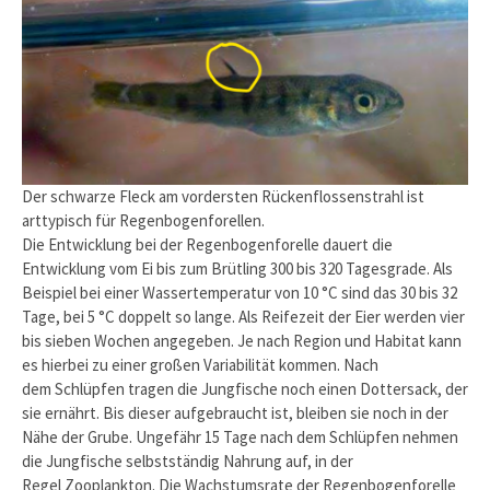
Der schwarze Fleck am vordersten Rückenflossenstrahl ist
arttypisch für Regenbogenforellen.
Die Entwicklung bei der Regenbogenforelle dauert die
Entwicklung vom Ei bis zum Brütling 300 bis 320 Tagesgrade. Als
Beispiel bei einer Wassertemperatur von 10 °C sind das 30 bis 32
Tage, bei 5 °C doppelt so lange. Als Reifezeit der Eier werden vier
bis sieben Wochen angegeben. Je nach Region und Habitat kann
es hierbei zu einer großen Variabilität kommen. Nach
dem Schlüpfen tragen die Jungfische noch einen Dottersack, der
sie ernährt. Bis dieser aufgebraucht ist, bleiben sie noch in der
Nähe der Grube. Ungefähr 15 Tage nach dem Schlüpfen nehmen
die Jungfische selbstständig Nahrung auf, in der
Regel Zooplankton. Die Wachstumsrate der Regenbogenforelle