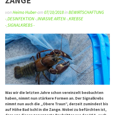
ZANGE
von
Heimo Huber-
am
07/10/2018
in
BEWIRTSCHAFTUNG
-
,
DESINFEKTION -
,
INVASIVE ARTEN -
,
KREBSE
-
,
SIGNALKREBS -
Was wir die letzten Jahre schon vereinzelt beobachten
haben, nimmt nun stärkere Formen an. Der Signalkrebs
nimmt nun auch die „Obere Traun“, derzeit zumindest bis
auf Höhe Bad Ischl in die Zange. Wobei zu befürchten ist,