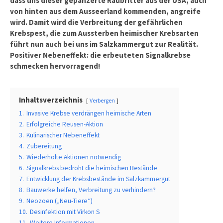
dass uns dieser gepanzerte Raubritter aus der USA, auch
von hinten aus dem Ausseerland kommenden, angreife
wird. Damit wird die Verbreitung der gefährlichen
Krebspest, die zum Aussterben heimischer Krebsarten
führt nun auch bei uns im Salzkammergut zur Realität.
Positiver Nebeneffekt: die erbeuteten Signalkrebse
schmecken hervorragend!
Inhaltsverzeichnis
Verbergen
1.
Invasive Krebse verdrängen heimische Arten
2.
Erfolgreiche Reusen-Aktion
3.
Kulinarischer Nebeneffekt
4.
Zubereitung
5.
Wiederholte Aktionen notwendig
6.
Signalkrebs bedroht die heimischen Bestände
7.
Entwicklung der Krebsbestände im Salzkammergut
8.
Bauwerke helfen, Verbreitung zu verhindern?
9.
Neozoen („Neu-Tiere“)
10.
Desinfektion mit Virkon S
11.
Weitere Informationen