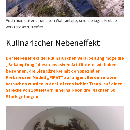
Auch hier, unter einer alten Wahranlage, sind die Signalkrebse
verstärk anzutreffen.
Kulinarischer Nebeneffekt
Der Nebeneffekt der kulinaruschen Verarbeitung möge die
„Bekämpfung“ dieser invasiven Art fördern. wir haben
begonnen, die Signalkrebse mit den speziellen
Krebsreusen Modell „PIRAT“ zu fangen. Bei den ersten
Versuchen wurden in der Unteren Ischler Traun, auf einer
Strecke von 100 Metern innerhalb von drei Nächten 50
Stück gefangen.