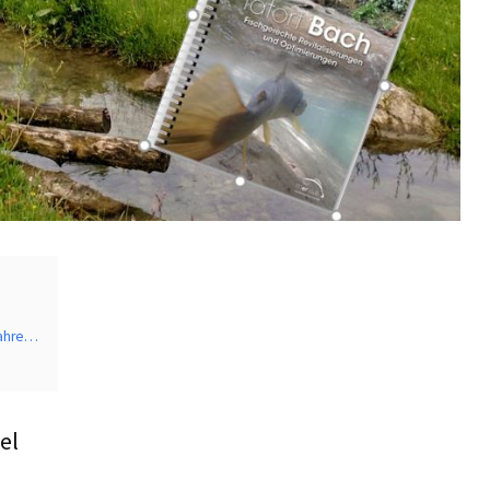
Jahre…
el