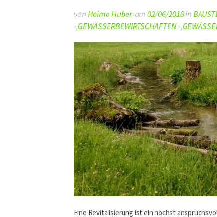
von
Heimo Huber-
am
02/06/2018
in
BAUSTE
-
,
GEWÄSSERBEWIRTSCHAFTEN -
,
GEWÄSSER
Eine Revitalisierung ist ein höchst anspruchsv