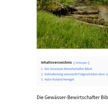
Inhaltsverzeichnis
Verbergen
1.
Die Gewässer-Bewirtschafter Bibel
2.
Kolmatierung verursacht Folgeschäden über 
3.
Autor Roland Herrigel
Die Gewässer-Bewirtschafter Bib