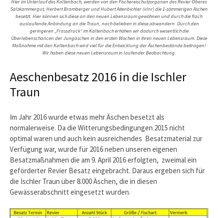
Hier im Unterlauf des Kaltenbach, werden von den Fischereischutzorganen des Revier Oberes
Salzkammergut, Herbert Bramberger und Hubert Aitenbichler (vlnr) die 1-sömmerigen Äschen
besetzt. Hier können sich diese an den neuen Lebensraum gewöhnen und durch die flach
auslaufende Anbindung an die Traun, nach belieben in diese abwandern. Durch den
geringeren „Frassdruck“ im Kaltenbach erhöhen wir dadurch wesentlich die
Überlebenschancen der Jungäschen in den ersten Wochen in ihren neuen Lebensraum. Diese
Maßnahme mit den Kaltenbach wird viel für die Entwicklung der Äschenbestände beitragen!
Wir haben diese neuen Lebensraum in laufender Beobachtung.
Aeschenbesatz 2016 in die Ischler
Traun
Im Jahr 2016 wurde etwas mehr Äschen besetzt als
normalerweise. Da die Witterungsbedingungen 2015 nicht
optimal waren und auch kein ausreichendes Besatzmaterial zur
Verfügung war, wurde für 2016 neben unseren eigenen
Besatzmaßnahmen die am 9. April 2016 erfolgten, zweimal ein
geförderter Revier Besatz eingebracht. Daraus ergeben sich für
die Ischler Traun über 8.000 Äschen, die in diesen
Gewässerabschnitt eingesetzt wurden.