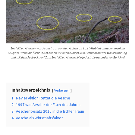
Engleithen Altarm – wurde auch gut von den Äschen als Laich-Habitat angenommen! Im
Frühjahr, wenn die Äsche laicht haben wir auch zumeist kein Problem mit der Wasserführung
und mit dem Austrocknen! Zum Engleithen Altarm siehe jedoch die gesonderten Berichte!
Inhaltsverzeichnis
Verbergen
1.
Revier Aktion Rettet die Aesche
2.
1997 war Aesche der Fisch des Jahres
3.
Aeschenbesatz 2016 in die Ischler Traun
4.
Aesche als Wirtschaftsfaktor