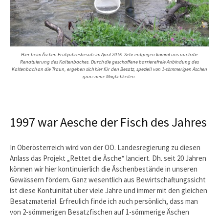
Hier beim Äschen Frühjahresbesatz im April 2016. Sehr entgegen kommt uns auch die
Renatuierung des Kaltenbaches. Durch die geschaffene barrierefreie Anbindung des
Kaltenbach an die Traun, ergeben sich hier für den Besatz, speziell von 1-sömmerigen Äschen
ganz neue Möglichkeiten.
1997 war Aesche der Fisch des Jahres
In Oberösterreich wird von der OÖ. Landesregierung zu diesen
Anlass das Projekt „Rettet die Äsche“ lanciert. Dh. seit 20 Jahren
können wir hier kontinuierlich die Äschenbestände in unseren
Gewässern fördern. Ganz wesentlich aus Bewirtschaftungssicht
ist diese Kontuinität über viele Jahre und immer mit den gleichen
Besatzmaterial. Erfreulich finde ich auch persönlich, dass man
von 2-sömmerigen Besatzfischen auf 1-sömmerige Äschen