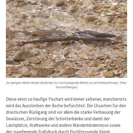
An wenigen stellen finden die Äschen nur noch geeignete Stellen um sich fortzupflanzen. (Foto:
Harald Eidinger)
Diese einst so häufige Fischart wird immer seltener, mancherorts
wird das Aussterben der Äsche befürchtet. Die Ursachen für den
drastischen Rückgang sind vor allem die starke Verbauung der
Gewässer, Zerstörung der Schotterbänke und damit der
Laichplätze, Kraftwerke und andere Wanderhindernisse sowie
der zunehmende Fraßdruck durch fischfressende Vögel.