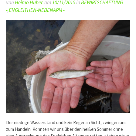
von
Heimo Huber-
am
10/11/2015
in
BEWIRTSCHAFTUNG
-
,
ENGLEITHEN-NEBENARM -
Der niedrige Wasserstand und kein Regen in Sicht, zwingen uns
zum Handeln. Konnten wir uns über den heißen Sommer ohne
eine Austrocknung des Engleithen Altarmes retten, stehen wir in