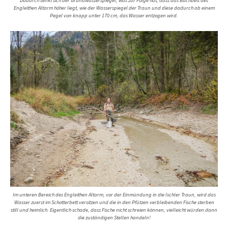
Dadurch senkt sich der Grundwasserspiegel, was zur Folge hat, dass das Bachbett des
Engleithen Altarm höher liegt, wie der Wasserspiegel der Traun und diese dadurch ab einem
Pegel von knapp unter 170 cm, das Wasser entzogen wird.
Im unteren Bereich des Engleithen Altarm, vor der Einmündung in die Ischler Traun, wird das
Wasser zuerst im Schotterbett versitzen und die in den Pfützen verbleibenden Fische sterben
still und heimlich. Eigentlich schade, dass Fische nicht schreien können, vielleicht würden dann
die zuständigen Stellen handeln!