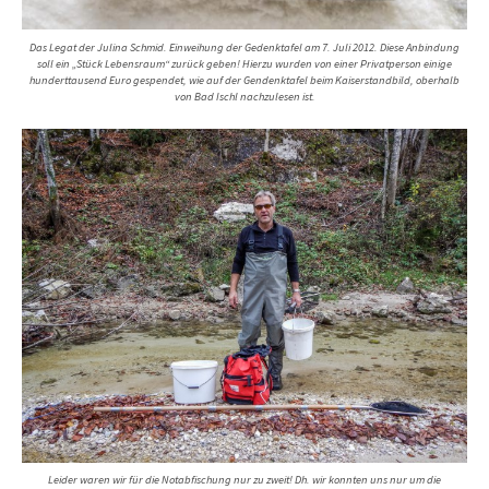
Das Legat der Julina Schmid. Einweihung der Gedenktafel am 7. Juli 2012. Diese Anbindung
soll ein „Stück Lebensraum“ zurück geben! Hierzu wurden von einer Privatperson einige
hunderttausend Euro gespendet, wie auf der Gendenktafel beim Kaiserstandbild, oberhalb
von Bad Ischl nachzulesen ist.
Leider waren wir für die Notabfischung nur zu zweit! Dh. wir konnten uns nur um die