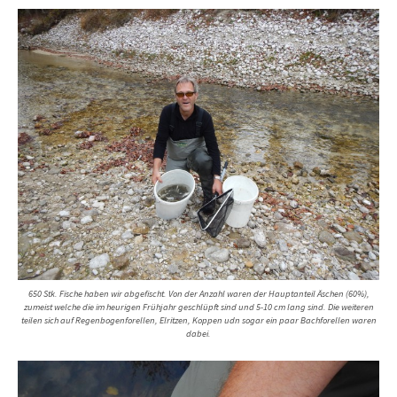
650 Stk. Fische haben wir abgefischt. Von der Anzahl waren der Hauptanteil Äschen (60%),
zumeist welche die im heurigen Frühjahr geschlüpft sind und 5-10 cm lang sind. Die weiteren
teilen sich auf Regenbogenforellen, Elritzen, Koppen udn sogar ein paar Bachforellen waren
dabei.