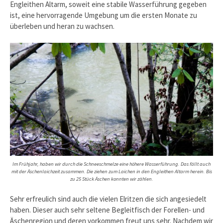
Engleithen Altarm, soweit eine stabile Wasserführung gegeben
ist, eine hervorragende Umgebung um die ersten Monate zu
überleben und heran zu wachsen.
Im Frühjahr, haben wir durch die Schneeschmelze eine höhere Wasserführung. Das fällt auch
mit der Äschenlaichzeit zusammen. Die ziehen zum Laichen in den Engleithen Altarm herein. Bis
zu 25 Stück Äschen konnten wir zählen.
Sehr erfreulich sind auch die vielen Elritzen die sich angesiedelt
haben. Dieser auch sehr seltene Begleitfisch der Forellen- und
Äschenregion und deren vorkommen freut uns sehr. Nachdem wir