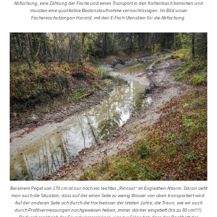
Abfischung, eine Zählung der Fische und einen Transport in den Kaltenbach bemühen und
mussten eine qualitative Bestanstaufnahme vernachlässigen. Im Bild unser
Fischereischutzorgan Harald, mit den E-Fisch Utensilien für die Abfischung.
Bei einem Pegel von 170 cm ist nur noch ein leichtes „Rinnsal“ im Engleithen Altarm. Daran sieht
man auch die Situation, dass auf der einen Seite zu wenig Wasser von oben transportiert wird.
Auf der anderen Seite sich durch die Hochwässer der letzten Jahre, die Traun, wie wir auch
durch Profilvermessungen nachgewiesen heben, immer stärker eingetieft (bis zu 80 cm!!!!).