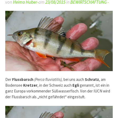
von
Heimo Huber-
am
23/08/2015
in
BEWIRTSCHAFTUNG -
Der
Flussbarsch
(Perca fluviatilis),
bei uns auch
Schratz
, am
Bodensee
Kretzer
, in der Schweiz auch
Egli
genannt, ist ein in
ganz Europa vorkommender Süßwasserfisch. Von der IUCN wird
der Flussbarsch als „nicht gefährdet“ eingestuft.