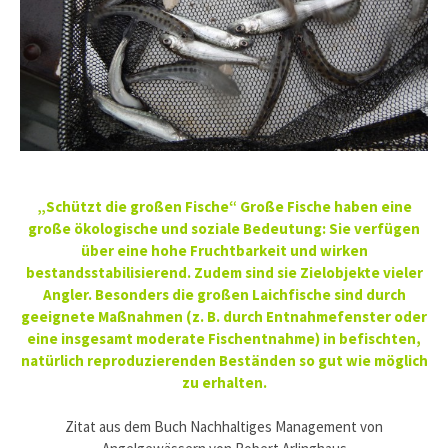
„Schützt die großen Fische“ Große Fische haben eine
große ökologische und soziale Bedeutung: Sie verfügen
über eine hohe Fruchtbarkeit und wirken
bestandsstabilisierend. Zudem sind sie Zielobjekte vieler
Angler. Besonders die großen Laichfische sind durch
geeignete Maßnahmen (z. B. durch Entnahmefenster oder
eine insgesamt moderate Fischentnahme) in befischten,
natürlich reproduzierenden Beständen so gut wie möglich
zu erhalten.
Zitat aus dem Buch Nachhaltiges Management von