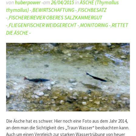
von
huberpower -
am
26/04/2015
in
ÄSCHE (Thymallus
thymallus) -
,
BEWIRTSCHAFTUNG -
,
FISCHBESATZ
-
,
FISCHEREIREVIER OBERES SALZKAMMERGUT
-
,
FLIEGENFISCHER WEIDGERECHT -
,
MONITORING -
,
RETTET
DIE ÄSCHE -
Die Äsche hat es schwer. Hier noch eine Foto aus dem Jahr 2014,
an dem man die Sichtigkeit des „Traun Wasser“ beobachten kann.
Auch um einen Vergleich zur starken Wassertrübung von heuer