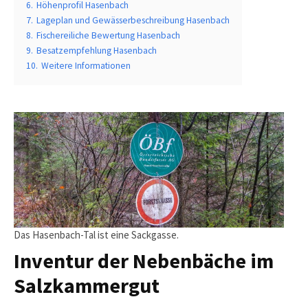
6.
Höhenprofil Hasenbach
7.
Lageplan und Gewässerbeschreibung Hasenbach
8.
Fischereiliche Bewertung Hasenbach
9.
Besatzempfehlung Hasenbach
10.
Weitere Informationen
Das Hasenbach-Tal ist eine Sackgasse.
Inventur der Nebenbäche im
Salzkammergut