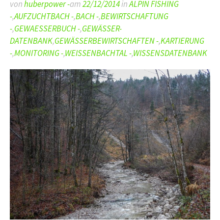
von
huberpower -
am
22/12/2014
in
ALPIN FISHING
-
,
AUFZUCHTBACH -
,
BACH -
,
BEWIRTSCHAFTUNG
-
,
GEWAESSERBUCH -
,
GEWÄSSER-
DATENBANK
,
GEWÄSSERBEWIRTSCHAFTEN -
,
KARTIERUNG
-
,
MONITORING -
,
WEISSENBACHTAL -
,
WISSENSDATENBANK