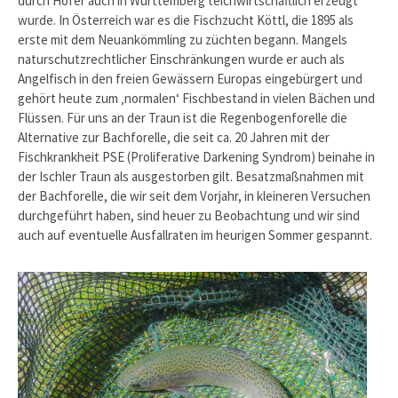
durch Hofer auch in Württemberg teichwirtschaftlich erzeugt
wurde. In Österreich war es die Fischzucht Köttl, die 1895 als
erste mit dem Neuankömmling zu züchten begann. Mangels
naturschutzrechtlicher Einschränkungen wurde er auch als
Angelfisch in den freien Gewässern Europas eingebürgert und
gehört heute zum ‚normalen‘ Fischbestand in vielen Bächen und
Flüssen. Für uns an der Traun ist die Regenbogenforelle die
Alternative zur Bachforelle, die seit ca. 20 Jahren mit der
Fischkrankheit PSE (Proliferative Darkening Syndrom) beinahe in
der Ischler Traun als ausgestorben gilt. Besatzmaßnahmen mit
der Bachforelle, die wir seit dem Vorjahr, in kleineren Versuchen
durchgeführt haben, sind heuer zu Beobachtung und wir sind
auch auf eventuelle Ausfallraten im heurigen Sommer gespannt.