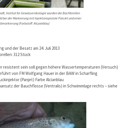
ft, Institut für Gewässerökologie wurden die Bachforellen
d bei der Markierung mit Injektionspistole PanJet und einer
rbmarkierung (Farbstoff: Alcyanblau)
g und der Besatz am 24. Juli 2013
rellen: 312 Stück
er resistent sein soll gegen höhere Wassertemperaturen (Versuch)
führt von FM Wolfgang Hauer in der BAW in Scharfling
kinjektor (Panjet) Farbe Alcianblau
nansatz der Bauchflosse (Ventralis) in Schwimmlage rechts – siehe