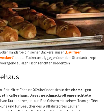
voller Handarbeit in seiner Bäckerei unser „
Lauffner
hweckerl
“ ist der Zuckeranteil, gegenüber dem ­Standardrezept
rvorragend zu allen Fischgerichten kredenzen.
eehaus
 Seit Mitte Februar 2024 befindet sich in der
ehemaligen
abeth Kaffeehaus.
Dieses
geschmackvoll eingerichtete
 von Kurt Leitner jun. aus Bad Goisern mit seinem Team geführt.
ärkung und für Besucher des Wallfahrtsortes Lauffen,