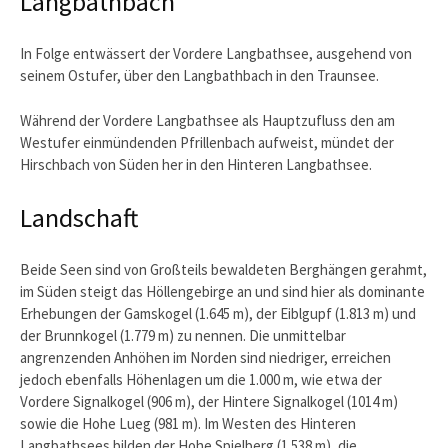
Langbathbach
In Folge entwässert der Vordere Langbathsee, ausgehend von
seinem Ostufer, über den Langbathbach in den Traunsee.
Während der Vordere Langbathsee als Hauptzufluss den am
Westufer einmündenden Pfrillenbach aufweist, mündet der
Hirschbach von Süden her in den Hinteren Langbathsee.
Landschaft
Beide Seen sind von Großteils bewaldeten Berghängen gerahmt,
im Süden steigt das Höllengebirge an und sind hier als dominante
Erhebungen der Gamskogel (1.645 m), der Eiblgupf (1.813 m) und
der Brunnkogel (1.779 m) zu nennen. Die unmittelbar
angrenzenden Anhöhen im Norden sind niedriger, erreichen
jedoch ebenfalls Höhenlagen um die 1.000 m, wie etwa der
Vordere Signalkogel (906 m), der Hintere Signalkogel (1014 m)
sowie die Hohe Lueg (981 m). Im Westen des Hinteren
Langbathsees bilden der Hohe Spielberg (1.538 m), die