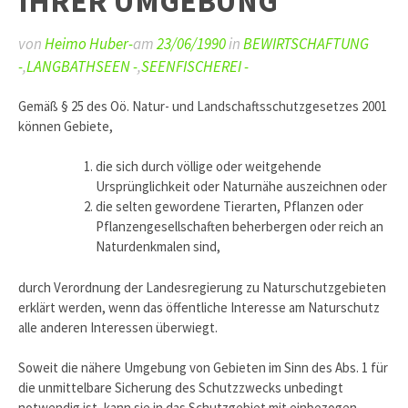
IHRER UMGEBUNG
von
Heimo Huber-
am
23/06/1990
in
BEWIRTSCHAFTUNG
-
,
LANGBATHSEEN -
,
SEENFISCHEREI -
Gemäß § 25 des Oö. Natur- und Landschaftsschutzgesetzes 2001
können Gebiete,
die sich durch völlige oder weitgehende
Ursprünglichkeit oder Naturnähe auszeichnen oder
die selten gewordene Tierarten, Pflanzen oder
Pflanzengesellschaften beherbergen oder reich an
Naturdenkmalen sind,
durch Verordnung der Landesregierung zu Naturschutzgebieten
erklärt werden, wenn das öffentliche Interesse am Naturschutz
alle anderen Interessen überwiegt.
Soweit die nähere Umgebung von Gebieten im Sinn des Abs. 1 für
die unmittelbare Sicherung des Schutzzwecks unbedingt
notwendig ist, kann sie in das Schutzgebiet mit einbezogen