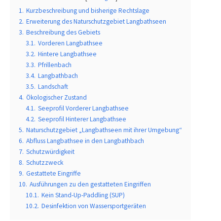
1.
Kurzbeschreibung und bisherige Rechtslage
2.
Erweiterung des Naturschutzgebiet Langbathseen
3.
Beschreibung des Gebiets
3.1.
Vorderen Langbathsee
3.2.
Hintere Langbathsee
3.3.
Pfrillenbach
3.4.
Langbathbach
3.5.
Landschaft
4.
Ökologischer Zustand
4.1.
Seeprofil Vorderer Langbathsee
4.2.
Seeprofil Hinterer Langbathsee
5.
Naturschutzgebiet „Langbathseen mit ihrer Umgebung“
6.
Abfluss Langbathsee in den Langbathbach
7.
Schutzwürdigkeit
8.
Schutzzweck
9.
Gestattete Eingriffe
10.
Ausführungen zu den gestatteten Eingriffen
10.1.
Kein Stand-Up-Paddling (SUP)
10.2.
Desinfektion von Wassersportgeräten