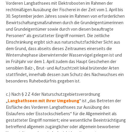
Vorderen Langbathsees mit Elektrobooten im Rahmen der
rechtmäßigen Ausübung der Fischerei in der Zeit vom 1. April bis
30. September jeden Jahres sowie im Rahmen von erforderlichen
Bewirtschaftungsmaßnahmen durch die Grundeigentümerinnen
und Grundeigentümer sowie durch von diesen beauftragte
Personen“ als gestatteter Eingriff normiert. Die zeitliche
Einschränkung ergibt sich aus naturschutzfachlicher Sicht aus
dem Grund, dass abseits dieses Zeitraumes einerseits die
Winterruhephase überwinternder Wasservögel gelegen ist und
im Frühjahr vor dem 1. April zudem das Haupt Geschehen der
sensiblen Balz-, Brut- und Aufzuchtzeit lokal brütender Arten
stattfindet, innerhalb dessen zum Schutz des Nachwuchses ein
besonderes Ruhebedürfnis gegeben ist.
c.) Nach § 2 Z 4 der Naturschutzgebietsverordnung
„
Langbathseen mit ihrer Umgebung
“ ist „das Betreten der
Eisfläche des Vorderen Langbathsees zur Ausübung des
Eislaufens oder Eisstockschießens“ für die Allgemeinheit als
gestatteter Eingriff normiert; eine wesentliche Beeinträchtigung
betreffend allgemein zugänglicher oder allgemein beworbener