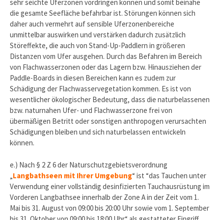
sehr seichte Uferzonen vordringen können und somit beinahe
die gesamte Seefläche befahrbar ist. Störungen können sich
daher auch vermehrt auf sensible Uferzonenbereiche
unmittelbar auswirken und verstärken dadurch zusätzlich
Störeffekte, die auch von Stand-Up-Paddlern in größeren
Distanzen vom Ufer ausgehen. Durch das Befahren im Bereich
von Flachwasserzonen oder das Lagern bzw. Hinausziehen der
Paddle-Boards in diesen Bereichen kann es zudem zur
Schädigung der Flachwasservegetation kommen. Es ist von
wesentlicher ökologischer Bedeutung, dass die naturbelassenen
bzw. naturnahen Ufer- und Flachwasserzone frei von
übermäßigen Betritt oder sonstigen anthropogen verursachten
Schädigungen bleiben und sich naturbelassen entwickeln
können.
e.) Nach § 2 Z 6 der Naturschutzgebietsverordnung
„
Langbathseen mit Ihrer Umgebung
“ ist “das Tauchen unter
Verwendung einer vollständig desinfizierten Tauchausrüstung im
Vorderen Langbathsee innerhalb der Zone A in der Zeit vom 1.
Mai bis 31. August von 09:00 bis 20:00 Uhr sowie vom 1. September
bis 31. Oktober von 09:00 bis 18:00 Uhr“ als gestatteter Eingriff