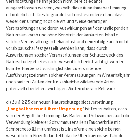
Veranstaltungen kann jedoch nicht bereits ex ante
ausgeschlossen werden, weshalb diese Ausnahmebestimmung
erforderlich ist. Dies begründet sich insbesondere darin, dass
weder der Umfang noch die Art und Weise derartiger
Veranstaltungen und deren Auswirkungen auf den umliegenden
Naturraum vorab und ohne Kenntnis der konkreten Inhalte
solcher Veranstaltungen bekannt ist und demzufolge auch nicht
vorab pauschal festgestellt werden kann, dass durch
Auswirkungen solcher Veranstaltungen der Schutzzweck des
Naturschutzgebietes nicht wesentlich beeinträchtigt werden
könnte. Hierbei ist vordringlich der zu erwartende
Ausführungszeitraum solcher Veranstaltungen im Winterhalbjahr
und somit zu Zeiten der für zahlreiche wildlebende Arten
potenziell überlebenswichtigen Winterruhe von Relevanz.
d.) Zu § 2 Z 5 der neuen Naturschutzgebietsverordnung
„
Langbathseen mit ihrer Umgebung
“ ist festzuhalten, dass
von der Begriffsbestimmung das Baden und Schwimmen auch die
Verwendung kleinerer Schwimmutensilien (Taucherbrille mit
Schnorchel o.ä.) mit umfasst ist. Insofern eine solche keinen
wesentlichen Eingriff darstellt, da die Übertragungsgefahr der