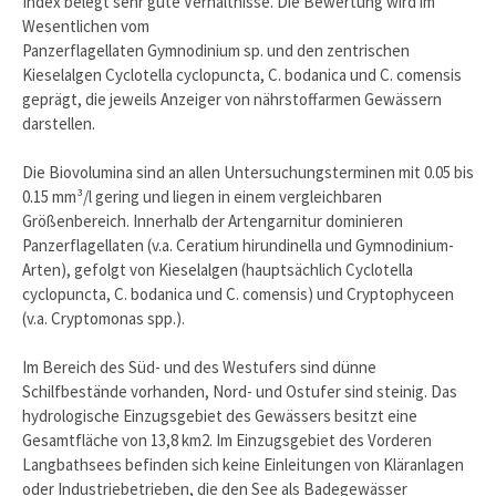
Index belegt sehr gute Verhältnisse. Die Bewertung wird im
Wesentlichen vom
Panzerflagellaten Gymnodinium sp. und den zentrischen
Kieselalgen Cyclotella cyclopuncta, C. bodanica und C. comensis
geprägt, die jeweils Anzeiger von nährstoffarmen Gewässern
darstellen.
Die Biovolumina sind an allen Untersuchungsterminen mit 0.05 bis
0.15 mm³/l gering und liegen in einem vergleichbaren
Größenbereich. Innerhalb der Artengarnitur dominieren
Panzerflagellaten (v.a. Ceratium hirundinella und Gymnodinium-
Arten), gefolgt von Kieselalgen (hauptsächlich Cyclotella
cyclopuncta, C. bodanica und C. comensis) und Cryptophyceen
(v.a. Cryptomonas spp.).
Im Bereich des Süd- und des Westufers sind dünne
Schilfbestände vorhanden, Nord- und Ostufer sind steinig. Das
hydrologische Einzugsgebiet des Gewässers besitzt eine
Gesamtfläche von 13,8 km2. Im Einzugsgebiet des Vorderen
Langbathsees befinden sich keine Einleitungen von Kläranlagen
oder Industriebetrieben, die den See als Badegewässer