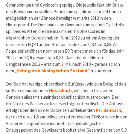
Gymnodinium und Cyclotella geprägt. Die jeweils fast ein Drittel
des Biovolumens stellen. Peridinium sp., die im Jahr 2011 noch
maßgeblich an der Zönose beteiligt war, tritt 2012 in den
Hintergrund. Die Dominanz von Gymnodinium sp. und Cyclotella
sp., beides Arten die ihre maximalen Trophiescores im
oligotrophen Bereich haben, führt 2012 zu einem Anstieg der
normierten EQR für den Brettum-Index von 0,82 auf 0,85. Als
Folge der erhöhten normierten EQR errechnet sich für das Jahr
2012 eine EQR gesamt von 0,81. Damit ist der Hintere
Langbathsee 2012 – erst zum 2. Mal nach 2010 – gerade schon
dem „
Sehr guten ökologischen Zustand
“ zuzuordnen.
Der See hat wenige oberirdische Zuflüsse, wie zum Beispiel den
südlich einmündenden
Hirschbach
, die aber in trockenen
Perioden allesamt zumindest oberflächlich austrocknen. Der
Großteil des Wasserzuflusses erfolgt unterirdisch. Der Abfluss
erfolgt über den an der Ostseite ausfließenden
Pfrillenbach
,
der nach etwa 1,5 km teilweise unterirdischer Fließstrecke in den
Vorderen Langbathsee mündet. Das hydrologische
Einzugsgebiet des Gewässers besitzt eine Gesamtfläche von 9,8