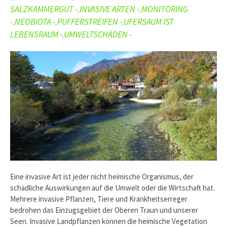
SALZKAMMERGUT -
,
INVASIVE ARTEN -
,
MONITORING
-
,
NEOBIOTA -
,
PUFFERSTREIFEN -
,
UFERSAUM IST
LEBENSRAUM -
,
UMWELTSCHÄDEN -
Eine invasive Art ist jeder nicht heimische Organismus, der
schädliche Auswirkungen auf die Umwelt oder die Wirtschaft hat.
Mehrere invasive Pflanzen, Tiere und Krankheitserreger
bedrohen das Einzugsgebiet der Oberen Traun und unserer
Seen. Invasive Landpflanzen können die heimische Vegetation