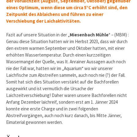
der Vorlaichzeit (August, September, Oktober) gegenüber
eines Optimum, wenn diese um circa 5°C erhöht sind, den
Zeitpunkt des Ablaichens und führen zu einer
Verschiebung der Laichaktivitäten.
Fazit auf unsere Situation in der „
Miesenbach Mühle
“ – (MBM) :
Genau diese Situation hatten wir im Herbst 2023, dass wir durch
den extrem warmen September und Oktober hatten, mit einer
erhöhten Wassertemperatur. Durch einen kurzzeitigen
Wassermangel der Quelle, was lt. Anrainer Aussagen auch noch
nie der Fall war, hatten wir im „Aquarium“ wo wir unserer
Laichfische zum Abstreifen sammeln, auch noch nie (?) der Fall.
Somit hat sich dies Situation verstärkt auf die Bachforellen
ausgewirkt und ist vermutlich die Ursache der
Laichzeitverschiebung! Daher waren unsere Bachforellen nicht
Anfang Dezember laichreif, sondern erst am 1. Jänner 2024
konnte eine erste Charge und in zwei folgenden
Abstreifvorgängen, auch noch kurz danach, bis Mitte Jänner,
Eimaterial gewonnen werden.