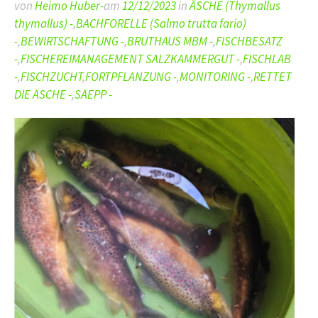
von
Heimo Huber-
am
12/12/2023
in
ÄSCHE (Thymallus
thymallus) -
,
BACHFORELLE (Salmo trutta fario)
-
,
BEWIRTSCHAFTUNG -
,
BRUTHAUS MBM -
,
FISCHBESATZ
-
,
FISCHEREIMANAGEMENT SALZKAMMERGUT -
,
FISCHLAB
-
,
FISCHZUCHT
,
FORTPFLANZUNG -
,
MONITORING -
,
RETTET
DIE ÄSCHE -
,
SÄEPP -