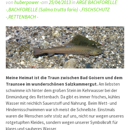
von
huberpower -
am
25/04/2013
in
ARGE BACHFORELLE
-
,
BACHFORELLE (Salmo trutta fario) -
,
FISCHSCHUTZ
-
,
RETTENBACH -
Meine Heimat ist die Traun zwischen Bad Goisern und dem
Traunsee im wunderschönen Salzkammergut.
Am liebsten
schwimme ich hinter dem großen Stein im Kehrwasser bei der
Einmündung des Rettenbach. Da gibt es immer frisches, kühles
Wasser mit reichlich Sauerstoff und Nahrung. Beim Wett- und
Hindernisschwimmen war ich meist die Schnellste. Einstmals
waren die Menschen sehr stolz auf uns, nicht nur wegen unseres
rotgetupften Kleides, sondern wegen unserer Symbolkraft für
klares und sauberes Wasser.