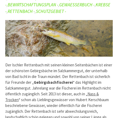
-
,
BEWIRTSCHAFTUNGSPLAN -
,
GEWAESSERBUCH -
,
KREBSE
-
,
RETTENBACH -
,
SCHUTZGEBIET -
Der Ischler Rettenbach mit seinen kleinen Seitenbächen ist einer
der schönsten Gebirgsbäche im Salzkammergut, der unterhalb
von Bad Ischl in die Traun mündet. Der Rettenbach ist sicherlich
für Freunde der „
Gebirgsbachfischerei
“ das Highlight im
Salzkammergut. Jahrelang war die Fischerei im Rettenbach nicht
öffentlich zugänglich. Seit 2013 ist dieser, auch in „
Nass &
Trocken
“ schon als Lieblingsgewässer von Hubert Kerschbaum
beschriebene Gewässer, wieder öffentlich für die Fischerei
zugänglich. Der Rettenbach ist sehr abwechslungsreich,
landschaftlich schön gelegen und sowohl von seiner Länge als