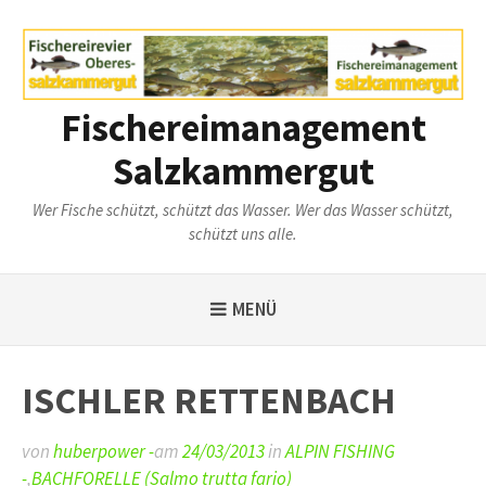
Weiter
zum
Inhalt
Fischereimanagement
Salzkammergut
Wer Fische schützt, schützt das Wasser. Wer das Wasser schützt,
schützt uns alle.
MENÜ
ISCHLER RETTENBACH
von
huberpower -
am
24/03/2013
in
ALPIN FISHING
-
,
BACHFORELLE (Salmo trutta fario)