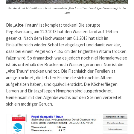
Von der Aussichtsblattform schaut man auf die „Tote Traun“ und modriger Geruch liegt in der
Luft
Die „
Alte Traun
“ ist komplett tocken! Die abrupte
Pegelsenkung am 22.3.2013 hat den Wasserstand auf 164 cm
gesenkt. Nach dem Hochwasser am 6.1.2013 hat sich im
Einlaufbereich wieder Schotter abgelagert und damit war klar,
dass bei einem Pegel von < 185 cm der Engleithen Altarm trocken
fallen wird. So dramatisch war es jedoch noch nie! Normalerweise
ist bis unterhalb der Brücke noch Wasser geronnen. Nun ist die
„Alte Traun“ trocken und tot. Die Fischlaich der Forellen ist
ausgetrocknet, die letzten Fische die sich noch im Altarm
aufgehalten haben, sind qualvoll erstickt. Die Köcherfliegen
Larven und Eintagsfliegen Nymphen sind ausgedrocknet.
Gemeinsam mit den Algenbewuchs auf den Steinen verbreitet
sich ein modriger Geruch.