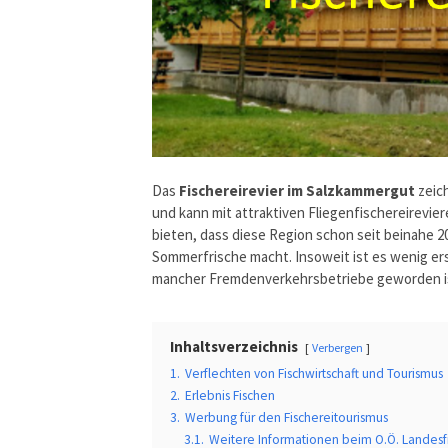
Das
Fischereirevier im Salzkammergut
zeich
und kann mit attraktiven Fliegenfischereirevie
bieten, dass diese Region schon seit beinahe 2
Sommerfrische macht. Insoweit ist es wenig er
mancher Fremdenverkehrsbetriebe geworden i
Inhaltsverzeichnis
Verbergen
1.
Verflechten von Fischwirtschaft und Tourismus
2.
Erlebnis Fischen
3.
Werbung für den Fischereitourismus
3.1.
Weitere Informationen beim O.Ö. Landesf