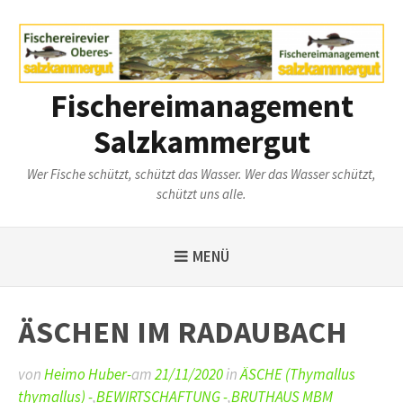
Weiter
zum
Inhalt
Fischereimanagement
Salzkammergut
Wer Fische schützt, schützt das Wasser. Wer das Wasser schützt,
schützt uns alle.
MENÜ
ÄSCHEN IM RADAUBACH
von
Heimo Huber-
am
21/11/2020
in
ÄSCHE (Thymallus
thymallus) -
,
BEWIRTSCHAFTUNG -
,
BRUTHAUS MBM