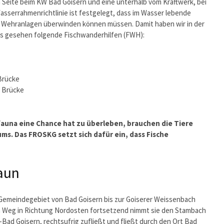
un Seite beim KW Bad Goisern und eine unterhalb vom Kraftwerk, bei
sserrahmenrichtlinie ist festgelegt, dass im Wasser lebende
Wehranlagen überwinden können müssen. Damit haben wir in der
rts gesehen folgende Fischwanderhilfen (FWH):
Brücke
r Brücke
auna eine Chance hat zu überleben, brauchen die Tiere
ms. Das FROSKG setzt sich dafür ein, dass Fische
raun
m Gemeindegebiet von Bad Goisern bis zur Goiserer Weissenbach
en Weg in Richtung Nordosten fortsetzend nimmt sie den Stambach
-Bad Goisern, rechtsufrig zufließt und fließt durch den Ort Bad