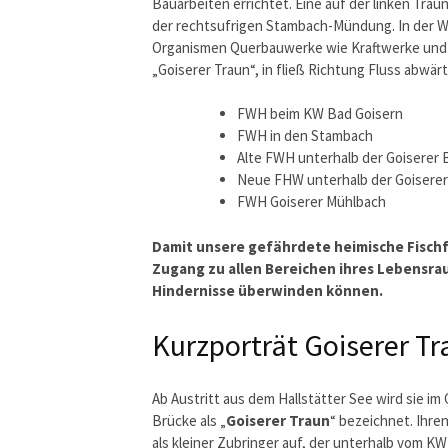
Bauarbeiten errichtet. Eine auf der linken Tra
der rechtsufrigen Stambach-Mündung. In der Wa
Organismen Querbauwerke wie Kraftwerke und 
„Goiserer Traun“, in fließ Richtung Fluss abwä
FWH beim KW Bad Goisern
FWH in den Stambach
Alte FWH unterhalb der Goiserer 
Neue FHW unterhalb der Goisere
FWH Goiserer Mühlbach
Damit unsere gefährdete heimische Fischf
Zugang zu allen Bereichen ihres Lebensrau
Hindernisse überwinden können.
Kurzporträt Goiserer T
Ab Austritt aus dem Hallstätter See wird sie i
Brücke als „
Goiserer Traun
“ bezeichnet. Ihr
als kleiner Zubringer auf, der unterhalb vom KW