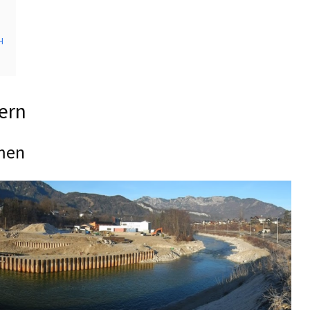
H
ern
men