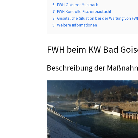
6.
FWH Goiserer Mühlbach
7.
FWH Kontrolle Fischereiaufsicht
8.
Gesetzliche Situation bei der Wartung von FW
9.
Weitere Informationen
FWH beim KW Bad Gois
Beschreibung der Maßnah