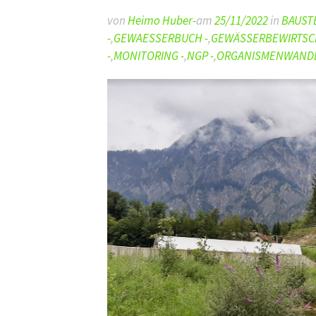
von
Heimo Huber-
am
25/11/2022
in
BAUSTE
-
,
GEWAESSERBUCH -
,
GEWÄSSERBEWIRTSC
-
,
MONITORING -
,
NGP -
,
ORGANISMENWANDE