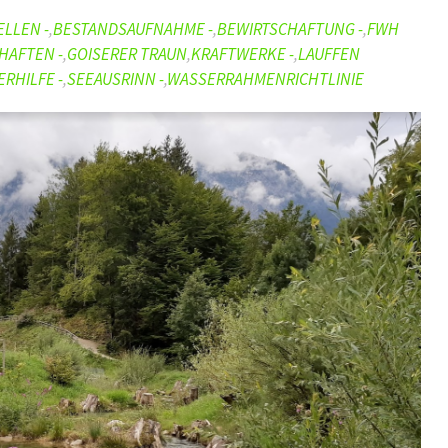
LLEN -
,
BESTANDSAUFNAHME -
,
BEWIRTSCHAFTUNG -
,
FWH
HAFTEN -
,
GOISERER TRAUN
,
KRAFTWERKE -
,
LAUFFEN
RHILFE -
,
SEEAUSRINN -
,
WASSERRAHMENRICHTLINIE