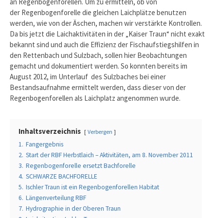
an Regenbogenforellen. Um zu ermitteln, ob von
der Regenbogenforelle die gleichen Laichplätze benutzen
werden, wie von der Äschen, machen wir verstärkte Kontrollen.
Da bis jetzt die Laichaktivitäten in der „Kaiser Traun“ nicht exakt
bekannt sind und auch die Effizienz der Fischaufstiegshilfen in
den Rettenbach und Sulzbach, sollen hier Beobachtungen
gemacht und dokumentiert werden. So konnten bereits im
August 2012, im Unterlauf des Sulzbaches bei einer
Bestandsaufnahme ermittelt werden, dass dieser von der
Regenbogenforellen als Laichplatz angenommen wurde.
Inhaltsverzeichnis
Verbergen
1.
Fangergebnis
2.
Start der RBF Herbstlaich – Aktivitäten, am 8. November 2011
3.
Regenbogenforelle ersetzt Bachforelle
4.
SCHWARZE BACHFORELLE
5.
Ischler Traun ist ein Regenbogenforellen Habitat
6.
Längenverteilung RBF
7.
Hydrographie in der Oberen Traun