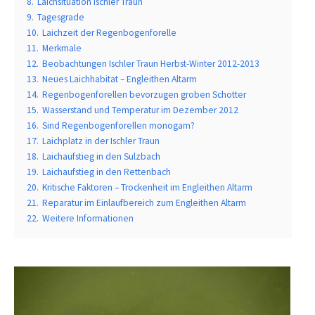
8.
Laichsituation Ischler Traun
9.
Tagesgrade
10.
Laichzeit der Regenbogenforelle
11.
Merkmale
12.
Beobachtungen Ischler Traun Herbst-Winter 2012-2013
13.
Neues Laichhabitat – Engleithen Altarm
14.
Regenbogenforellen bevorzugen groben Schotter
15.
Wasserstand und Temperatur im Dezember 2012
16.
Sind Regenbogenforellen monogam?
17.
Laichplatz in der Ischler Traun
18.
Laichaufstieg in den Sulzbach
19.
Laichaufstieg in den Rettenbach
20.
Kritische Faktoren – Trockenheit im Engleithen Altarm
21.
Reparatur im Einlaufbereich zum Engleithen Altarm
22.
Weitere Informationen