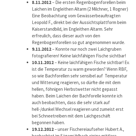
8.11.2012
– Die ersten Regenbogenforellen beim
Laichen im Engleithen Altarm (2 Milchner, 1 Rogner)
Eine Beobachtung vom Gewässerbeauftragten
Leopold F., direkt bei der Aussichtsplattform beim
Kaiserstandbild, im Engleithen Altarm. Sehr
erfreulich, dass dieser auch von den
Regenbogenforellen so gut angenommen wurde.
9.11.2012
– Konnte nur noch zwei Laichgruben
fotografieren! Keine laichfähigen Fische sichtbar!
10.11.2012
– Keine laichfähigen Fische sichtbar! Ev.
ist die Temperatur zu warm geworden? Wenn RBF,
so wie Bachforellen sehr sensibel auf Temperatur
und Witterung reagieren, so dürfte die mit dem
hellen, föhnigen Herbstwetter nicht gepasst
haben. Beim Laichen der Bachforelle konnte ich
auch beobachten, dass die sehr stark auf
hell-/dunkel Wechsel reagieren und zumeist erst
bei Schneetreiben mit dem Laichgeschäft
begonnen haben.
19.12.2012
– unser Fischereiaufseher Hubert A.,
beobachtet im Sägemühlbach einige mittlere