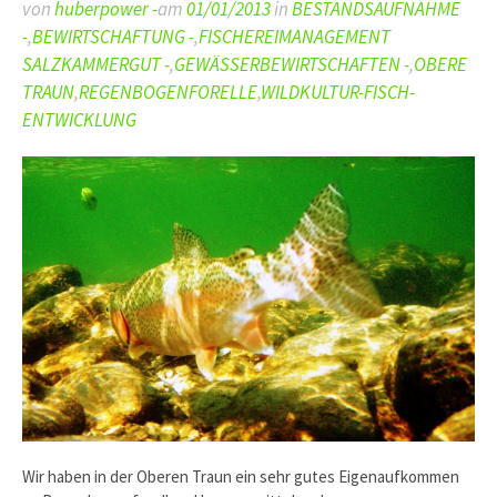
von
huberpower -
am
01/01/2013
in
BESTANDSAUFNAHME
-
,
BEWIRTSCHAFTUNG -
,
FISCHEREIMANAGEMENT
SALZKAMMERGUT -
,
GEWÄSSERBEWIRTSCHAFTEN -
,
OBERE
TRAUN
,
REGENBOGENFORELLE
,
WILDKULTUR-FISCH-
ENTWICKLUNG
Wir haben in der Oberen Traun ein sehr gutes Eigenaufkommen