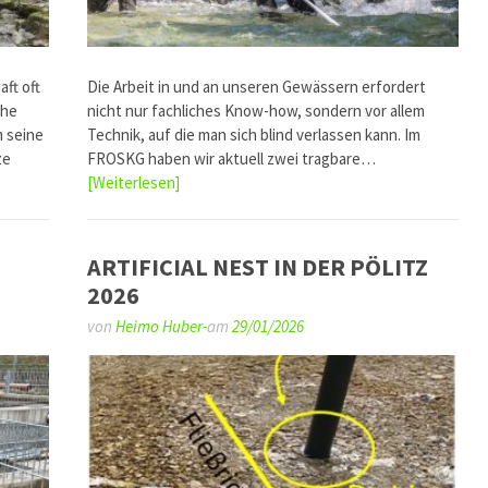
aft oft
Die Arbeit in und an unseren Gewässern erfordert
che
nicht nur fachliches Know-how, sondern vor allem
 seine
Technik, auf die man sich blind verlassen kann. Im
ze
FROSKG haben wir aktuell zwei tragbare…
[Weiterlesen]
ARTIFICIAL NEST IN DER PÖLITZ
2026
von
Heimo Huber-
am
29/01/2026