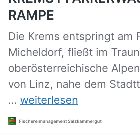
RAMPE
Die Krems entspringt am 
Micheldorf, fließt im Trau
oberösterreichische Alpe
von Linz, nahe dem Stadtte
KREMS
…
weiterlesen
PFARRERWASSER
BEKOMMT
RAUE
Fischereimanagement Salzkammergut
RAMPE