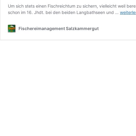
Um sich stets einen Fischreichtum zu sichern, vielleicht weil ber
160
schon im 16. Jhdt. bei den beiden Langbathseen und …
weiterl
Jahre
Fischzu
Fischereimanagement Salzkammergut
im
Salzka